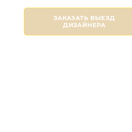
ЗАКАЗАТЬ ВЫЕЗД
ДИЗАЙНЕРА