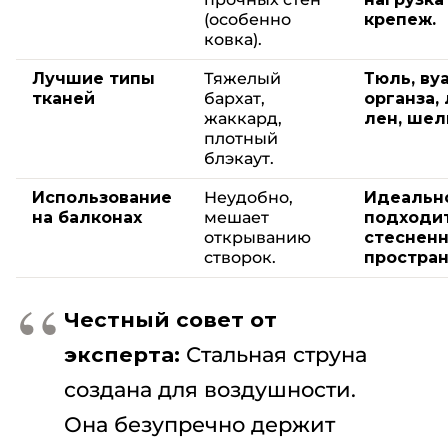
(особенно
крепеж.
ковка).
Лучшие типы
Тяжелый
Тюль, вуа
тканей
бархат,
органза,
жаккард,
лен, шел
плотный
блэкаут.
Использование
Неудобно,
Идеальн
на балконах
мешает
подходи
открыванию
стеснен
створок.
простран
Честный совет от
эксперта:
Стальная струна
создана для воздушности.
Она безупречно держит