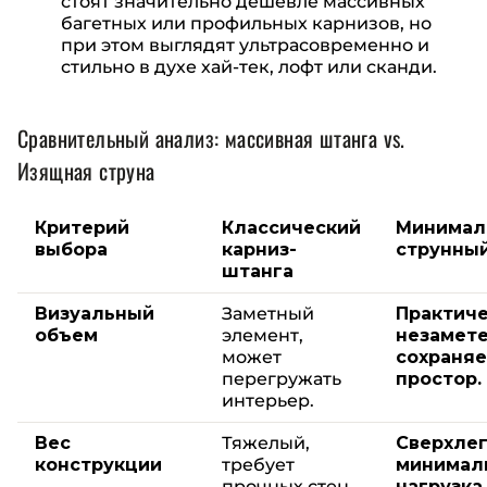
стоят значительно дешевле массивных
багетных или профильных карнизов, но
при этом выглядят ультрасовременно и
стильно в духе хай-тек, лофт или сканди.
Сравнительный анализ: массивная штанга vs.
Изящная струна
Критерий
Классический
Минимал
выбора
карниз-
струнный
штанга
Визуальный
Заметный
Практич
объем
элемент,
незамете
может
сохраняе
перегружать
простор.
интерьер.
Вес
Тяжелый,
Сверхлег
конструкции
требует
минимал
прочных стен
нагрузка