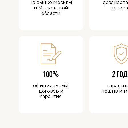
на рынке Москвы
реализов
и Московской
проект
области
100%
2 ГОД
официальный
гаранти
договор и
пошив и м
гарантия