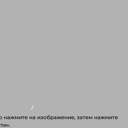
ЗАЙНЕРА
/
 колёсах с
лекций. Вы
о нажмите на изображение, затем нажмите
стественном
ти».