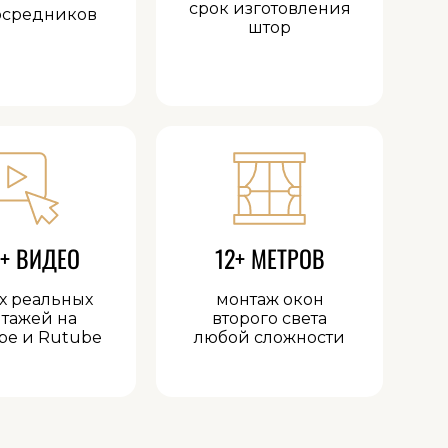
срок изготовления
осредников
штор
+ ВИДЕО
12+ МЕТРОВ
х реальных
монтаж окон
тажей на
второго света
be и Rutube
любой сложности