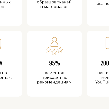
анных
образцов тканей
без п
ов
и материалов
А
95%
200
я на
клиентов
наши
онтаж
приходят по
мон
рекомендациям
YouTu