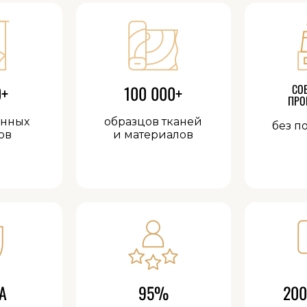
0+
100 000+
СО
ПРО
анных
образцов тканей
без п
ов
и материалов
А
95%
200