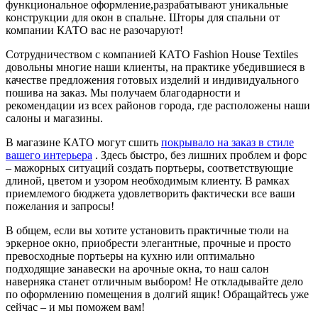
функциональное оформление,разрабатывают уникальные
конструкции для окон в спальне. Шторы для спальни от
компании КАТО вас не разочаруют!
Сотрудничеством с компанией КАТО Fashion House Textiles
довольны многие наши клиенты, на практике убедившиеся в
качестве предложения готовых изделий и индивидуального
пошива на заказ. Мы получаем благодарности и
рекомендации из всех районов города, где расположены наши
салоны и магазины.
В магазине КАТО могут сшить
покрывало на заказ в стиле
вашего интерьера
. Здесь быстро, без лишних проблем и форс
– мажорных ситуаций создать портьеры, соответствующие
длиной, цветом и узором необходимым клиенту. В рамках
приемлемого бюджета удовлетворить фактически все ваши
пожелания и запросы!
В общем, если вы хотите установить практичные тюли на
эркерное окно, приобрести элегантные, прочные и просто
превосходные портьеры на кухню или оптимально
подходящие занавески на арочные окна, то наш салон
наверняка станет отличным выбором! Не откладывайте дело
по оформлению помещения в долгий ящик! Обращайтесь уже
сейчас – и мы поможем вам!