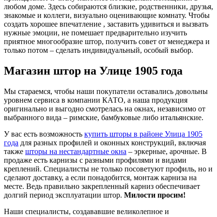
любом доме. Здесь собираются близкие, родственники, друзья,
знакомые и коллеги, визуально оценивающие комнату. Чтобы
создать хорошее впечатление , заставить удивиться и вызвать
нужные эмоции, не помешает предварительно изучить
приятное многообразие штор, получить совет от менеджера и
только потом – сделать индивидуальный, особый выбор.
Магазин штор на Улице 1905 года
Мы стараемся, чтобы наши покупатели оставались довольны
уровнем сервиса в компании КАТО, а наша продукция
оригинально и выгодно смотрелась на окнах, независимо от
выбранного вида – римские, бамбуковые либо итальянские.
У вас есть возможность
купить шторы в районе Улица 1905
года
для разных профилей и оконных конструкций, включая
также
шторы на нестандартные окна
– эркерные, арочные. В
продаже есть карнизы с разными профилями и видами
креплений. Специалисты не только посоветуют профиль, но и
сделают доставку, а если понадобится, монтаж карниза на
месте. Ведь правильно закрепленный карниз обеспечивает
долгий период эксплуатации штор.
Милости просим!
Наши специалисты, создававшие великолепное и