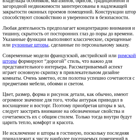
владельцы особняков, магазинов, офисов, традиционной и
загородной недвижимости заинтересованы в надлежащей
закрытости оконных проемов помещений. Конструкции штор
способствуют спокойствию и уверенности в безопасности.
Любая деятельность предполагает концентрацию внимания и
тишину, скрытость от посторонних глаз до поры до времени.
Указанные функции выполняют классические, скрещенные
или
рулонные шторы
, сделанные по персональному заказу.
Современные модели французской, австрийской или
римской
шторы
формируют “дорогой” стиль, что важно для
представительного интерьера. Рассматриваемый аспект
играет основную скрипку в привлекательном дизайне
комнаты. Очень заметно, если полотна успешно сочетаются с
предметами мебели, обоями и светом.
Цвет, размер, форма и рисунок детали, как обычно, имеют
огромное значение для того, чтобы антураж приводил в
восхищение и восторг. Поэтому приобретая шторы в зал,
следует заострять внимание на обозначенные свойства и
сочетаемость их с общим стилем. Только тогда внутри будут
царить тепло, комфорт и красота.
Не исключение и шторы в гостиную, поскольку последняя
принадлежит к числу наиболее посещаемых помещений в