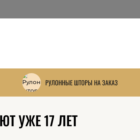
Италии, Испании, Бельгии, Германии, Ту
Китая и других стран мира.
Большой выбор тканей всегда в наличи
сразу приступить к пошиву.
На месте дизайнер поможет выбрать ткан
сразу рассчитает точную стоимость.
РУЛОННЫЕ ШТОРЫ НА ЗАКАЗ
Т УЖЕ 17 ЛЕТ