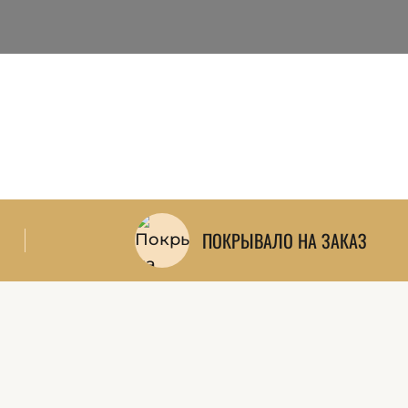
рции, США,
и — можно
и, карнизы и
ПОКРЫВАЛО НА ЗАКАЗ