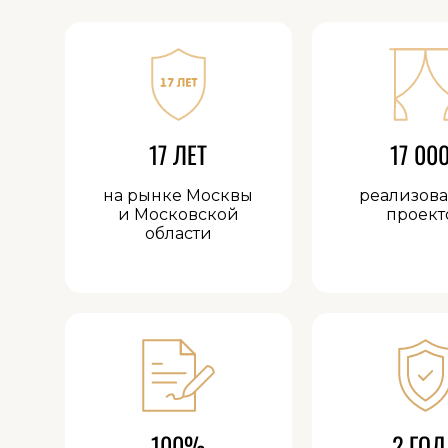
17 ЛЕТ
17 00
на рынке Москвы
реализов
и Московской
проект
области
100%
2 ГОД