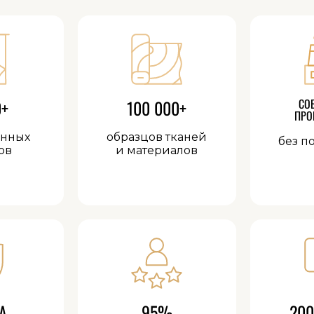
0+
100 000+
СО
ПРО
анных
образцов тканей
без п
ов
и материалов
А
95%
200