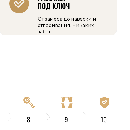
ПОД КЛЮЧ
От замера до навески и
отпаривания. Никаких
забот
8.
9.
10.