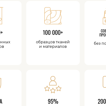
0+
100 000+
СО
ПРО
анных
образцов тканей
без п
ов
и материалов
А
95%
200