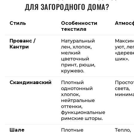
ДЛЯ ЗАГОРОДНОГО ДОМА?
Стиль
Особенности
Атмос
текстиля
Прованс /
Натуральный
Макси
Кантри
лен, хлопок,
уют, ле
мелкий
«дерев
цветочный
шик».
принт, рюши,
кружево.
Скандинавский
Плотный
Просто
однотонный
света,
хлопок,
минима
нейтральные
оттенки,
функциональные
римские шторы.
Шале
Плотные
Тепло,