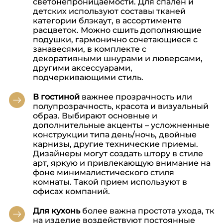
светонепроницаемости. Для спален и
детских используют составы тканей
категории блэкаут, в ассортименте
расцветок. Можно сшить дополняющие
подушки, гармонично сочетающиеся с
занавесями, в комплекте с
декоративными шнурами и люверсами,
другими аксессуарами,
подчеркивающими стиль.
В гостиной
важнее прозрачность или
полупрозрачность, красота и визуальный
образ. Выбирают основные и
дополнительные акценты – усложненные
конструкции типа день/ночь, двойные
карнизы, другие технические приемы.
Дизайнеры могут создать штору в стиле
арт, яркую и привлекающую внимание на
фоне минималистического стиля
комнаты. Такой прием используют в
офисах компаний.
Для кухонь
более важна простота ухода, тк
на изделие воздействуют постоянные