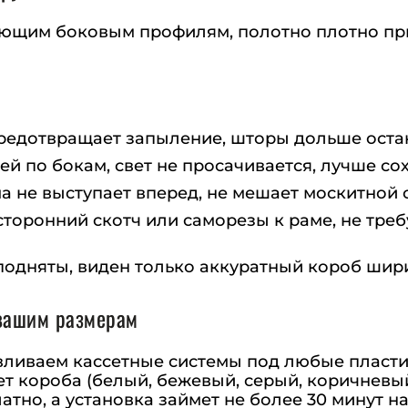
ющим боковым профилям, полотно плотно прил
предотвращает запыление, шторы дольше оста
й по бокам, свет не просачивается, лучше сох
ма не выступает вперед, не мешает москитной 
хсторонний скотч или саморезы к раме, не тре
подняты, виден только аккуратный короб шири
вашим размерам
вливаем кассетные системы под любые пласти
вет короба (белый, бежевый, серый, коричневы
атно, а установка займет не более 30 минут на