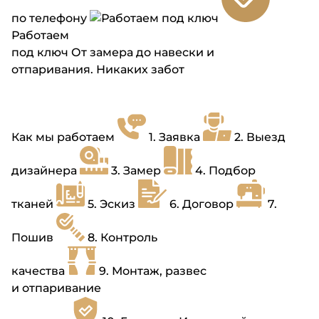
по телефону
Работаем
под ключ
От замера до навески и
отпаривания. Никаких забот
Как мы работаем
1.
Заявка
2.
Выезд
дизайнера
3.
Замер
4.
Подбор
тканей
5.
Эскиз
6.
Договор
7.
Пошив
8.
Контроль
качества
9.
Монтаж, развес
и отпаривание