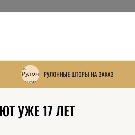
Китая и других стран мира.
Большой выбор тканей всегда в наличи
сразу приступить к пошиву.
На месте дизайнер поможет выбрать ткан
сразу рассчитает точную стоимость.
РУЛОННЫЕ ШТОРЫ НА ЗАКАЗ
Т УЖЕ 17 ЛЕТ